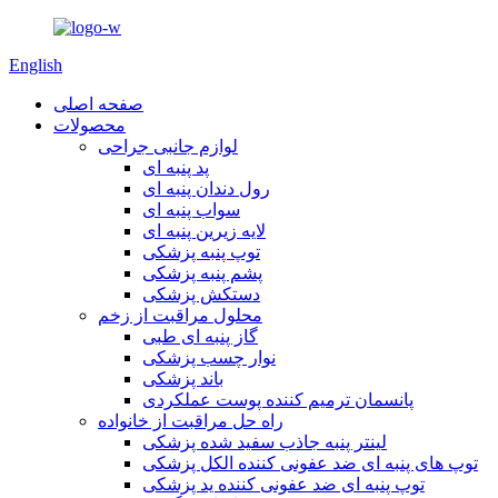
English
صفحه اصلی
محصولات
لوازم جانبی جراحی
پد پنبه ای
رول دندان پنبه ای
سواب پنبه ای
لایه زیرین پنبه ای
توپ پنبه پزشکی
پشم پنبه پزشکی
دستکش پزشکی
محلول مراقبت از زخم
گاز پنبه ای طبی
نوار چسب پزشکی
باند پزشکی
پانسمان ترمیم کننده پوست عملکردی
راه حل مراقبت از خانواده
لینتر پنبه جاذب سفید شده پزشکی
توپ های پنبه ای ضد عفونی کننده الکل پزشکی
توپ پنبه ای ضد عفونی کننده ید پزشکی