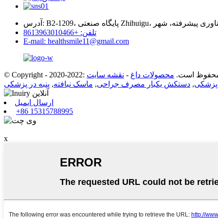
تلفن: +8613963010466
E-mail: healthsmile11@gmail.com
C: کلیه حقوق محفوظ است.
محصولات داغ
-
نقشه سایت
 پزشکی
,
دستکش یکبار مصرف جراحی
,
ماسک نبافته
,
پنبه در پزشکی
ارسال ایمیل
+86 15315788995
x