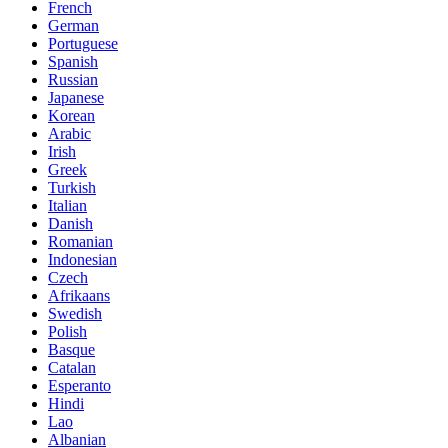
French
German
Portuguese
Spanish
Russian
Japanese
Korean
Arabic
Irish
Greek
Turkish
Italian
Danish
Romanian
Indonesian
Czech
Afrikaans
Swedish
Polish
Basque
Catalan
Esperanto
Hindi
Lao
Albanian