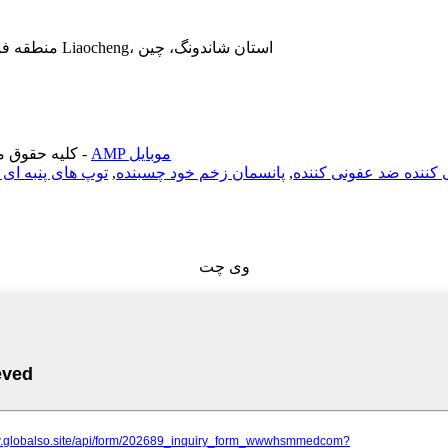
آدرس: B2-1209، پایگاه صنعتی Zhihuigu، منطقه فناوری پیشرفته، شهر Liaocheng، استان شاندونگ، چین
AMP موبایل
-
© opyright - 2020-2022
کننده ضد عفونی کننده
,
پانسمان زخم خود چسبنده
,
توپ های پنبه ای
وی چت