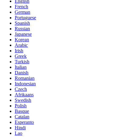
English
French
German
Portuguese
Spanish
Russian
Japanese
Korean
Arabic
Irish
Greek
Turkish
Italian
Danish
Romanian
Indonesian
Czech
Afrikaans
Swedish
Polish
Basque
Catalan
Esperanto
Hindi
Lao