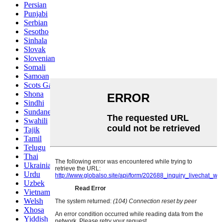
Persian
Punjabi
Serbian
Sesotho
Sinhala
Slovak
Slovenian
Somali
Samoan
Scots Gaelic
Shona
Sindhi
Sundanese
Swahili
Tajik
Tamil
Telugu
Thai
Ukrainian
Urdu
Uzbek
Vietnamese
Welsh
Xhosa
Yiddish