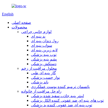
English
صفحه اصلی
محصولات
لوازم جانبی جراحی
پد پنبه ای
رول دندان پنبه ای
سواب پنبه ای
لایه زیرین پنبه ای
توپ پنبه پزشکی
پشم پنبه پزشکی
دستکش پزشکی
محلول مراقبت از زخم
گاز پنبه ای طبی
نوار چسب پزشکی
باند پزشکی
پانسمان ترمیم کننده پوست عملکردی
راه حل مراقبت از خانواده
لینتر پنبه جاذب سفید شده پزشکی
توپ های پنبه ای ضد عفونی کننده الکل پزشکی
توپ پنبه ای ضد عفونی کننده ید پزشکی