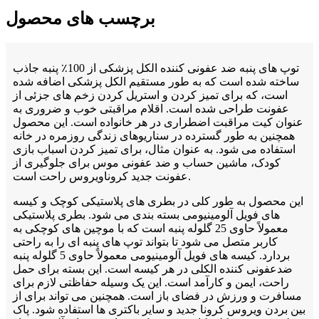
برچسب های محصول
توپ های پنبه ضد عفونی کننده الکل پزشکی از 100٪ پنبه جاذب
ساخته شده است که به طور مستقیم الکل پزشکی اضافه شده
است، که برای تمیز کردن و استریل کردن زخم های جزئی از
عفونت طراحی شده است. اقلام مراقبتی خوب و ضروری به
عنوان کیت مراقبت اضطراری در هر خانواده است. این محصول
همچنین به طور گسترده در سناریوهای زندگی روزمره در خانه
استفاده می شود. به عنوان مثال، برای تمیز کردن اسباب بازی
کودک، ماشین حساب و ضد عفونی موس برای جلوگیری از
عفونت جدید کروناویروس راحت است.
این محصول به طور کلی در بطری های پلاستیکی کوچک و کیسه
های فویل آلومینیومی بسته بندی می شود. بطری پلاستیکی
معمولاً حاوی 25 گلوله پنبه است که با موچین های کوچکی به
کاربر متصل می شود تا بتواند توپ های پنبه ای را به راحتی
بردارد. کیسه های فویل آلومینیومی معمولاً حاوی 5 گلوله پنبه
ضدعفونی کننده الکلی در هر کیسه است. این بسته برای حمل
راحت، ایمن و کارآمد است. این یک وسیله حفاظتی لازم برای
مسافرت و ورزش در فضای باز است. همچنین می تواند برای از
بین بردن ویروس کرونا جدید و سایر باکتری ها استفاده شود. پاک