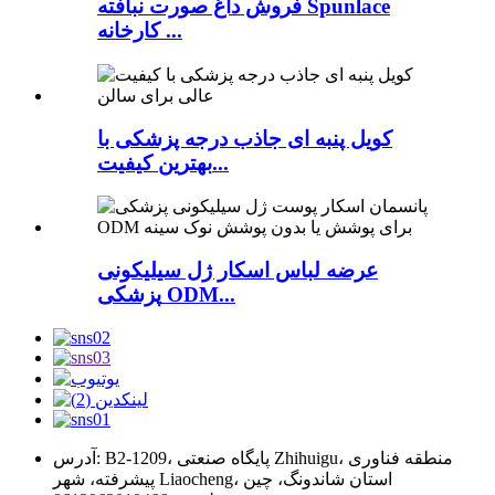
فروش داغ صورت نبافته Spunlace
کارخانه ...
کویل پنبه ای جاذب درجه پزشکی با
بهترین کیفیت...
عرضه لباس اسکار ژل سیلیکونی
پزشکی ODM...
آدرس: B2-1209، پایگاه صنعتی Zhihuigu، منطقه فناوری
پیشرفته، شهر Liaocheng، استان شاندونگ، چین