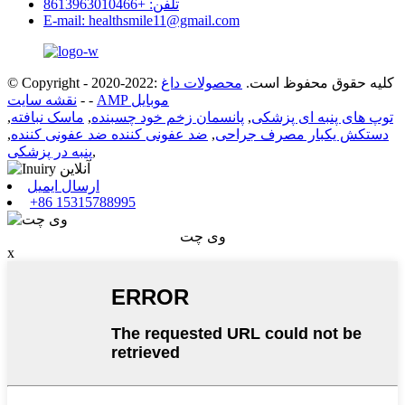
تلفن: +8613963010466
E-mail: healthsmile11@gmail.com
© Copyright - 2020-2022: کلیه حقوق محفوظ است.
محصولات داغ
AMP موبایل
-
-
نقشه سایت
توپ های پنبه ای پزشکی
,
پانسمان زخم خود چسبنده
,
ماسک نبافته
,
دستکش یکبار مصرف جراحی
,
ضد عفونی کننده ضد عفونی کننده
,
,
پنبه در پزشکی
ارسال ایمیل
+86 15315788995
وی چت
x