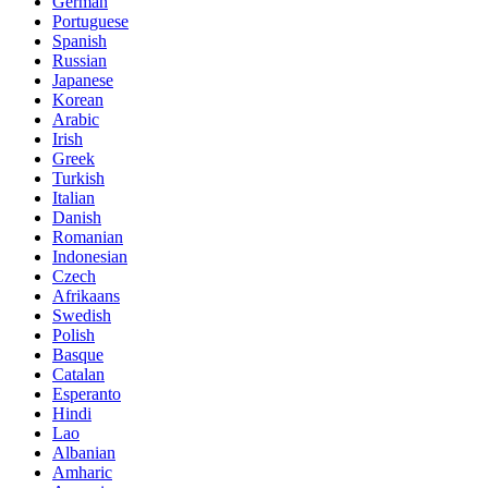
German
Portuguese
Spanish
Russian
Japanese
Korean
Arabic
Irish
Greek
Turkish
Italian
Danish
Romanian
Indonesian
Czech
Afrikaans
Swedish
Polish
Basque
Catalan
Esperanto
Hindi
Lao
Albanian
Amharic