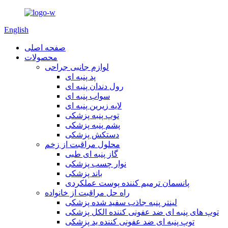
English
صفحه اصلی
محصولات
لوازم جانبی جراحی
پد پنبه ای
رول دندان پنبه ای
سواب پنبه ای
لایه زیرین پنبه ای
توپ پنبه پزشکی
پشم پنبه پزشکی
دستکش پزشکی
محلول مراقبت از زخم
گاز پنبه ای طبی
نوار چسب پزشکی
باند پزشکی
پانسمان ترمیم کننده پوست عملکردی
راه حل مراقبت از خانواده
لینتر پنبه جاذب سفید شده پزشکی
توپ های پنبه ای ضد عفونی کننده الکل پزشکی
توپ پنبه ای ضد عفونی کننده ید پزشکی