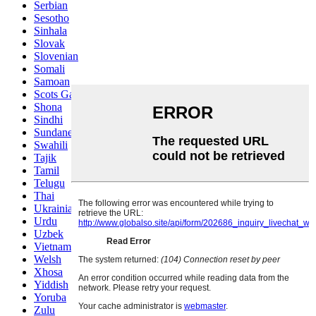
Serbian
Sesotho
Sinhala
Slovak
Slovenian
Somali
Samoan
Scots Gaelic
Shona
Sindhi
Sundanese
Swahili
Tajik
Tamil
Telugu
Thai
Ukrainian
Urdu
Uzbek
Vietnamese
Welsh
Xhosa
Yiddish
Yoruba
Zulu