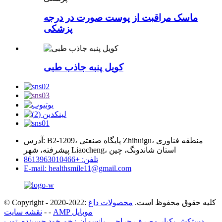
ماسک مراقبت از پوست صورت در درجه
پزشکی
کویل پنبه جاذب طبی
آدرس: B2-1209، پایگاه صنعتی Zhihuigu، منطقه فناوری
پیشرفته، شهر Liaocheng، استان شاندونگ، چین
تلفن: +8613963010466
E-mail: healthsmile11@gmail.com
© Copyright - 2020-2022: کلیه حقوق محفوظ است.
محصولات داغ
AMP موبایل
-
-
نقشه سایت
دستکش یکبار مصرف جراحی
,
پانسمان زخم خود چسبنده
,
توپ