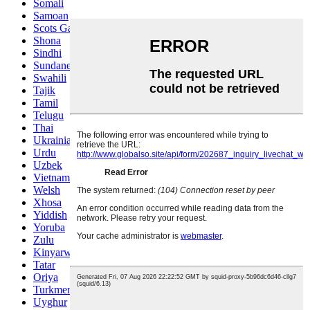
Somali
Samoan
Scots Gaelic
Shona
Sindhi
Sundanese
Swahili
Tajik
Tamil
Telugu
Thai
Ukrainian
Urdu
Uzbek
Vietnamese
Welsh
Xhosa
Yiddish
Yoruba
Zulu
Kinyarwanda
Tatar
Oriya
Turkmen
Uyghur