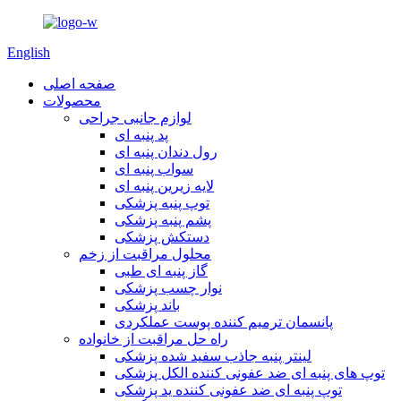
English
صفحه اصلی
محصولات
لوازم جانبی جراحی
پد پنبه ای
رول دندان پنبه ای
سواب پنبه ای
لایه زیرین پنبه ای
توپ پنبه پزشکی
پشم پنبه پزشکی
دستکش پزشکی
محلول مراقبت از زخم
گاز پنبه ای طبی
نوار چسب پزشکی
باند پزشکی
پانسمان ترمیم کننده پوست عملکردی
راه حل مراقبت از خانواده
لینتر پنبه جاذب سفید شده پزشکی
توپ های پنبه ای ضد عفونی کننده الکل پزشکی
توپ پنبه ای ضد عفونی کننده ید پزشکی