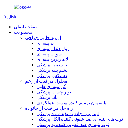
English
صفحه اصلی
محصولات
لوازم جانبی جراحی
پد پنبه ای
رول دندان پنبه ای
سواب پنبه ای
لایه زیرین پنبه ای
توپ پنبه پزشکی
پشم پنبه پزشکی
دستکش پزشکی
محلول مراقبت از زخم
گاز پنبه ای طبی
نوار چسب پزشکی
باند پزشکی
پانسمان ترمیم کننده پوست عملکردی
راه حل مراقبت از خانواده
لینتر پنبه جاذب سفید شده پزشکی
توپ های پنبه ای ضد عفونی کننده الکل پزشکی
توپ پنبه ای ضد عفونی کننده ید پزشکی