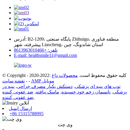
آدرس: B2-1209، پایگاه صنعتی Zhihuigu، منطقه فناوری
پیشرفته، شهر Liaocheng، استان شاندونگ، چین
تلفن: +8613963010466
E-mail: healthsmile11@gmail.com
© Copyright - 2020-2022: کلیه حقوق محفوظ است.
محصولات داغ
AMP موبایل
-
-
نقشه سایت
توپ های پنبه ای پزشکی
,
دستکش یکبار مصرف جراحی
,
پنبه در
پزشکی
,
پانسمان زخم خود چسبنده
,
ماسک نبافته
,
ضد عفونی کننده
,
ضد عفونی کننده
ارسال ایمیل
+86 15315788995
وی چت
x