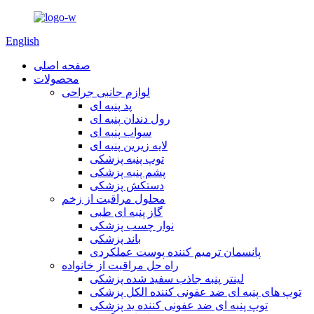
English
صفحه اصلی
محصولات
لوازم جانبی جراحی
پد پنبه ای
رول دندان پنبه ای
سواب پنبه ای
لایه زیرین پنبه ای
توپ پنبه پزشکی
پشم پنبه پزشکی
دستکش پزشکی
محلول مراقبت از زخم
گاز پنبه ای طبی
نوار چسب پزشکی
باند پزشکی
پانسمان ترمیم کننده پوست عملکردی
راه حل مراقبت از خانواده
لینتر پنبه جاذب سفید شده پزشکی
توپ های پنبه ای ضد عفونی کننده الکل پزشکی
توپ پنبه ای ضد عفونی کننده ید پزشکی