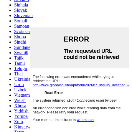
Sinhala
Slovak
Slovenian
Somali
Samoan
Scots Gaelic
Shona
Sindhi
Sundanese
Swahili
Tajik
Tamil
Telugu
Thai
Ukrainian
Urdu
Uzbek
Vietnamese
Welsh
Xhosa
Yiddish
Yoruba
Zulu
Kinyarwanda