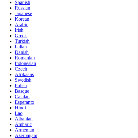
Spanish
Russian
Japanese
Korean
Arabic
Irish
Greek
Turkish
Italian
Danish
Romanian
Indonesian
Czech
Afrikaans
Swedish
Polish
Basque
Catalan
Esperanto
Hindi
Lao
Albanian
Amharic
Armenian
Azerbaijani