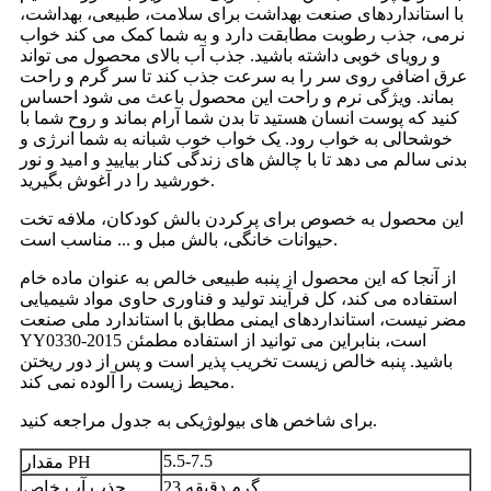
با استانداردهای صنعت بهداشت برای سلامت، طبیعی، بهداشت،
نرمی، جذب رطوبت مطابقت دارد و به شما کمک می کند خواب
و رویای خوبی داشته باشید. جذب آب بالای محصول می تواند
عرق اضافی روی سر را به سرعت جذب کند تا سر گرم و راحت
بماند. ویژگی نرم و راحت این محصول باعث می شود احساس
کنید که پوست انسان هستید تا بدن شما آرام بماند و روح شما با
خوشحالی به خواب رود. یک خواب خوب شبانه به شما انرژی و
بدنی سالم می دهد تا با چالش های زندگی کنار بیایید و امید و نور
خورشید را در آغوش بگیرید.
این محصول به خصوص برای پرکردن بالش کودکان، ملافه تخت
حیوانات خانگی، بالش مبل و ... مناسب است.
از آنجا که این محصول از پنبه طبیعی خالص به عنوان ماده خام
استفاده می کند، کل فرآیند تولید و فناوری حاوی مواد شیمیایی
مضر نیست، استانداردهای ایمنی مطابق با استاندارد ملی صنعت
YY0330-2015 است، بنابراین می توانید از استفاده مطمئن
باشید. پنبه خالص زیست تخریب پذیر است و پس از دور ریختن
محیط زیست را آلوده نمی کند.
برای شاخص های بیولوژیکی به جدول مراجعه کنید.
5.5-7.5
مقدار PH
23 گرم دقیقه
جذب آب خاص