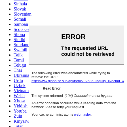
Sinhala
Slovak
Slovenian
Somali
Samoan
Scots Gaelic
Shona
Sindhi
Sundanese
Swahili
Tajik
Tamil
Telugu
Thai
Ukrainian
Urdu
Uzbek
Vietnamese
Welsh
Xhosa
Yiddish
Yoruba
Zulu
Kinyarwanda
Tatar