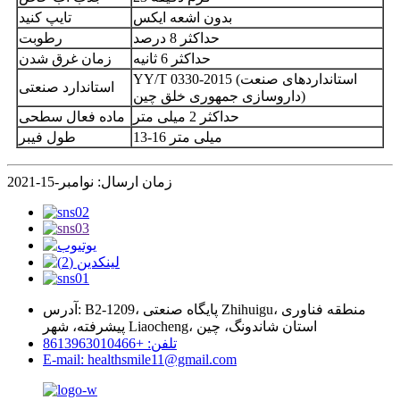
بدون اشعه ایکس
تایپ کنید
حداکثر 8 درصد
رطوبت
حداکثر 6 ثانیه
زمان غرق شدن
YY/T 0330-2015 (استانداردهای صنعت
استاندارد صنعتی
داروسازی جمهوری خلق چین)
حداکثر 2 میلی متر
ماده فعال سطحی
13-16 میلی متر
طول فیبر
زمان ارسال: نوامبر-15-2021
آدرس: B2-1209، پایگاه صنعتی Zhihuigu، منطقه فناوری
پیشرفته، شهر Liaocheng، استان شاندونگ، چین
تلفن: +8613963010466
E-mail: healthsmile11@gmail.com