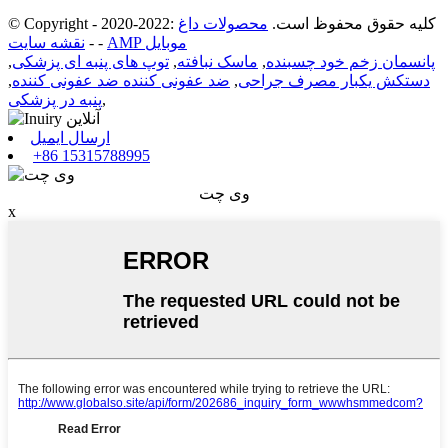
© Copyright - 2020-2022: کلیه حقوق محفوظ است.
محصولات داغ
AMP موبایل
-
-
نقشه سایت
پانسمان زخم خود چسبنده
,
ماسک نبافته
,
توپ های پنبه ای پزشکی
,
دستکش یکبار مصرف جراحی
,
ضد عفونی کننده ضد عفونی کننده
,
,
پنبه در پزشکی
ارسال ایمیل
+86 15315788995
وی چت
x