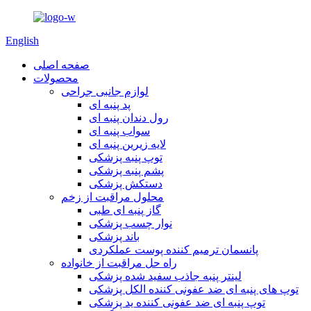
English
صفحه اصلی
محصولات
لوازم جانبی جراحی
پد پنبه ای
رول دندان پنبه ای
سواب پنبه ای
لایه زیرین پنبه ای
توپ پنبه پزشکی
پشم پنبه پزشکی
دستکش پزشکی
محلول مراقبت از زخم
گاز پنبه ای طبی
نوار چسب پزشکی
باند پزشکی
پانسمان ترمیم کننده پوست عملکردی
راه حل مراقبت از خانواده
لینتر پنبه جاذب سفید شده پزشکی
توپ های پنبه ای ضد عفونی کننده الکل پزشکی
توپ پنبه ای ضد عفونی کننده ید پزشکی