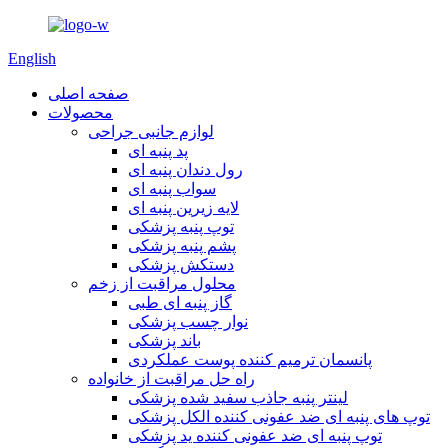
English
صفحه اصلی
محصولات
لوازم جانبی جراحی
پد پنبه ای
رول دندان پنبه ای
سواب پنبه ای
لایه زیرین پنبه ای
توپ پنبه پزشکی
پشم پنبه پزشکی
دستکش پزشکی
محلول مراقبت از زخم
گاز پنبه ای طبی
نوار چسب پزشکی
باند پزشکی
پانسمان ترمیم کننده پوست عملکردی
راه حل مراقبت از خانواده
لینتر پنبه جاذب سفید شده پزشکی
توپ های پنبه ای ضد عفونی کننده الکل پزشکی
توپ پنبه ای ضد عفونی کننده ید پزشکی