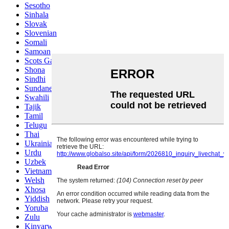
Sesotho
Sinhala
Slovak
Slovenian
Somali
Samoan
Scots Gaelic
Shona
Sindhi
Sundanese
Swahili
Tajik
Tamil
Telugu
Thai
Ukrainian
Urdu
Uzbek
Vietnamese
Welsh
Xhosa
Yiddish
Yoruba
Zulu
Kinyarwanda